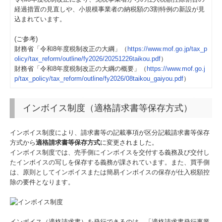
特定個人情報基本方針
経過措置の見直しや、小規模事業者の納税額の3割特例の新設が見
込まれています。
業務案内
(ご参考)
財務省「令和8年度税制改正の大綱」（
https://www.mof.go.jp/tax_p
中小企業のビジネスドクター
olicy/tax_reform/outline/fy2026/20251226taikou.pdf
）
財務省「令和8年度税制改正の大綱の概要」（
https://www.mof.go.j
中堅・大企業向けの会計・税務
p/tax_policy/tax_reform/outline/fy2026/08taikou_gaiyou.pdf
）
連結納税
インボイス制度（適格請求書等保存方式）
FX4クラウド
インボイス制度により、請求書等の記載事項が区分記載請求書等保存
e21まいスター
方式から
適格請求書等保存方式
に変更されました。
インボイス制度では、売手側にインボイスを交付する義務及び交付し
経営革新等支援機関
たインボイスの写しを保存する義務が課されています。また、買手側
は、原則としてインボイスまたは簡易インボイスの保存が仕入税額控
TKC戦略経営者ローン
除の要件となります。
お役立ちコーナー
インボイス（適格請求書）を発行できるのは、「適格請求書発行事業