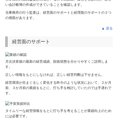
特定個人情報基本方針
い会計帳簿の作成ができていることを確認します。
当事務所の行う監査は、経営面のサポートと経理面のサポートの２つ
業務案内
の側面があります。
中小企業のビジネスドクター
▲ 戻る
中堅・大企業向けの会計・税務
経営面のサポート
連結納税
FX4クラウド
月次決算後の最新の経営成績、財政状態を分かりやすくご説明しま
す。
e21まいスター
正しい情報をもとにしなければ、正しい経営判断は下せません。
経営環境が目まぐるしく変化する昨今のような状況において、２か月
経営革新等支援機関
前、３か月前の業績をもとに、打ち手を検討していたのでは手遅れで
す。
TKC戦略経営者ローン
お役立ちコーナー
タイムリーな経営情報をもとに打ち手を考えることが業績向上のため
には必要です。