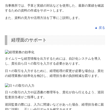
社長メニュー
当事務所では、予算と実績の対比などを使用した、最新の業績を確認
するための資料の作成をサポートします。
TKCシステムQ&A
また、資料の見方や活用方法を丁寧にご説明します。
グループ通算（有利・不利）判定
▲ 戻る
お問合せ
経理面のサポート
タイムリーな経営情報を出力するためには、自計化システムを導入
し、貴社自ら日々の取引を入力する必要があります。
日々の取引を入力するために、経理処理の変更が必要な場合は、貴社
の経理業務の効率化を検討し、経理担当者の負担軽減を図ります。
日々の取引の入力や証憑書の整理等を、貴社が自ら行えるよう、巡回
監査担当者がご指導します。
巡回監査の際には、入力に間違いなどがあった場合、経理担当者に親
切に説明し、正しい会計データを確定させます。