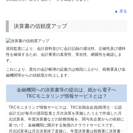
▲ 戻る
決算書の信頼度アップ
巡回監査により、会計資料並びに会計記録の適法性、正確性及び適時
性を確保するため、会計事実の真実性、実在性、網羅性を確認しま
す。
これにより、貴社の会計帳簿の証拠力は格段に上がり、税務署及び金
融機関等からの信頼度が向上します。
金融機関への決算書等の提出は、紙から電子へ
TKCモニタリング情報サービスとは？
TKCモニタリング情報サービスは、TKC全国会会員(税理士・公認
会計士)が毎月の巡回監査と月次決算を実施したうえで作成した月
次試算表、年度決算書などの財務情報を、関与先企業からの依頼に
基づいて、金融機関に開示する無償のクラウドサービスです。
月次試算表は月次決算終了直後に、年度決算書は税務署に決算書・