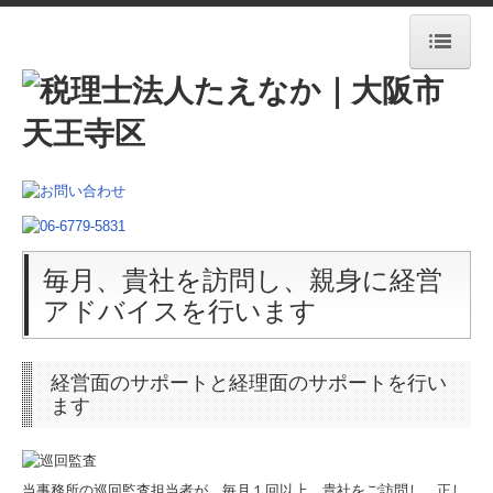
トップページ
事務所案内
代表社員紹介
職員紹介
毎月、貴社を訪問し、親身に経営
アドバイスを行います
出版物のご案内
交通案内
経営面のサポートと経理面のサポートを行い
ます
関連リンク
ブログ
当事務所の巡回監査担当者が、毎月１回以上、貴社をご訪問し、正し